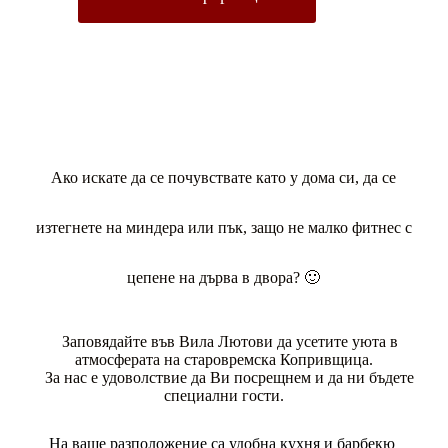
Ако искате да се почувствате като у дома си, да се
изтегнете на миндера или пък, защо не малко фитнес с
цепене на дърва в двора? 🙂
Заповядайте във Вила Лютови да усетите уюта в
атмосферата на старовремска Копривщица.
За нас е удоволствие да Ви посрещнем и да ни бъдете
специални гости.
На ваше разположение са удобна кухня и барбекю