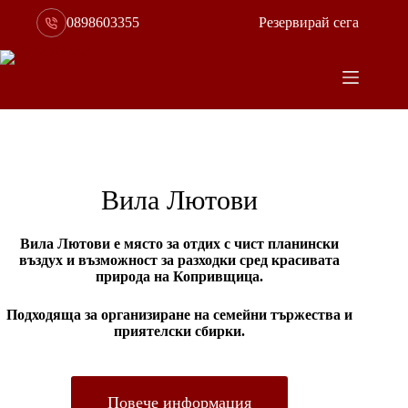
0898603355
Резервирай сега
Вила Лютови
Вила Лютови е място за отдих с чист планински
въздух и възможност за разходки сред красивата
природа на Копривщица.
Подходяща за организиране на семейни тържества и
приятелски сбирки.
Повече информация