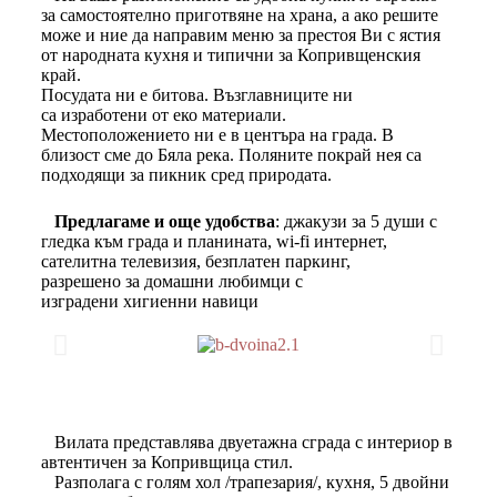
за самостоятелно приготвяне на храна, а ако решите
може и ние да направим меню за престоя Ви с ястия
от народната кухня и типични за Копривщенския
край.
Посудата ни е битова. Възглавниците ни
са изработени от еко материали.
Местоположението ни е в центъра на града. В
близост сме до Бяла река. Поляните покрай нея са
подходящи за пикник сред природата.
Предлагаме и още удобства
: джакузи за 5 души с
гледка към града и планината, wi-fi интернет,
сателитна телевизия, безплатен паркинг,
разрешено за домашни любимци с
изградени хигиенни навици
Вилата представлява двуетажна сграда с интериор в
автентичен за Копривщица стил.
Разполага с голям хол /трапезария/, кухня, 5 двойни