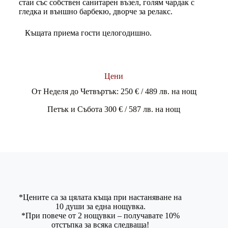
стаи със собствен санитарен възел, голям чардак с
гледка и външно барбекю, дворче за релакс.
Къщата приема гости целогодишно.
Цени
От Неделя до Четвъртък: 250 € / 489 лв. на нощ
Петък и Събота 300 € / 587 лв. на нощ
*Цените са за цялата къща при настаняване на
10 души за една нощувка.
*При повече от 2 нощувки – получавате 10%
отстъпка за всяка следваща!